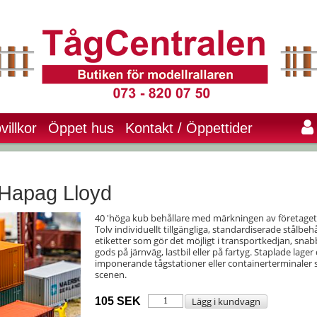
villkor
Öppet hus
Kontakt / Öppettider
 Hapag Lloyd
40 'höga kub behållare med märkningen av företaget
Tolv individuellt tillgängliga, standardiserade stålbeh
etiketter som gör det möjligt i transportkedjan, snab
gods på järnväg, lastbil eller på fartyg. Staplade lager
imponerande tågstationer eller containerterminaler 
scenen.
105 SEK
Lägg i kundvagn