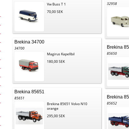
32958
Vw Buss T 1
70,00 SEK
Brekina 34700
Brekina 8
34700
85650
Magirus Kapellbil
180,00 SEK
Brekina 85651
Brekina 8
85651
85652
Brekina 85651 Volvo N10
orange
295,00 SEK