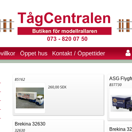
villkor
Öppet hus
Kontakt / Öppettider
ASG Flygfr
85162
B37730
260,00 SEK
Brekina 32630
Brekina 3
32630