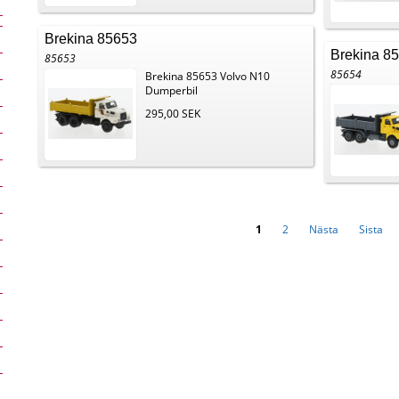
Brekina 85653
Brekina 8
85653
85654
Brekina 85653 Volvo N10
Dumperbil
295,00 SEK
1
2
Nästa
Sista