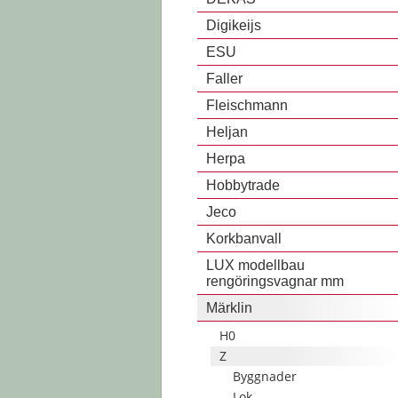
Digikeijs
ESU
Faller
Fleischmann
Heljan
Herpa
Hobbytrade
Jeco
Korkbanvall
LUX modellbau
rengöringsvagnar mm
Märklin
H0
Z
Byggnader
Lok